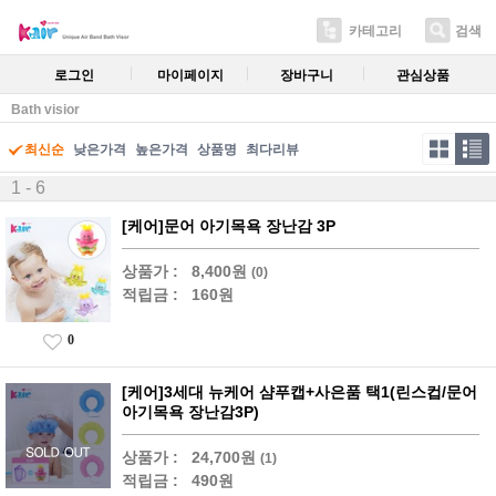
카테고리
검색
로그인
마이페이지
장바구니
관심상품
Bath visior
최신순
낮은가격
높은가격
상품명
최다리뷰
1 - 6
[케어]문어 아기목욕 장난감 3P
상품가 :
8,400원
(0)
적립금 :
160원
0
[케어]3세대 뉴케어 샴푸캡+사은품 택1(린스컵/문어
아기목욕 장난감3P)
상품가 :
24,700원
(1)
적립금 :
490원